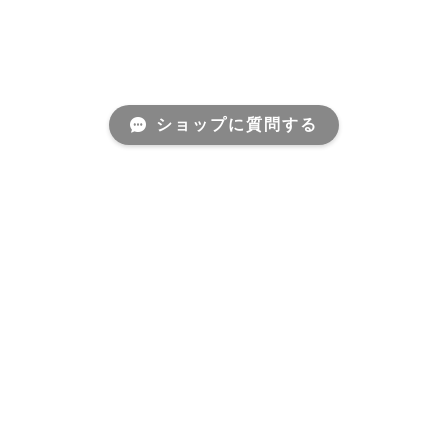
ショップに質問する
About
最高に美味しい自然栽培米 中山農園 と CASA